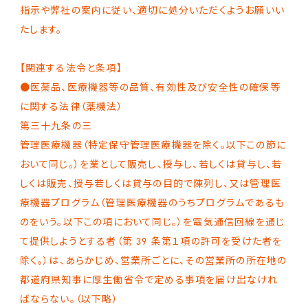
指示や弊社の案内に従い、適切に処分いただくようお願いい
たします。
【関連する法令と条項】
●医薬品、医療機器等の品質、有効性及び安全性の確保等
に関する法律（薬機法）
第三十九条の三
管理医療機器（特定保守管理医療機器を除く。以下この節に
おいて同じ。）を業として販売し、授与し、若しくは貸与し、若
しくは販売、授与若しくは貸与の目的で陳列し、又は管理医
療機器プログラム（管理医療機器のうちプログラムであるも
のをいう。以下この項において同じ。）を電気通信回線を通じ
て提供しようとする者（第 39 条第１項の許可を受けた者を
除く。）は、あらかじめ、営業所ごとに、その営業所の所在地の
都道府県知事に厚生働省令で定める事項を届け出なけれ
ばならない。（以下略）