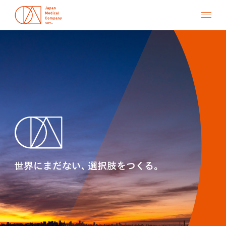
Top
About us
Career
Research
Contact
Transparency