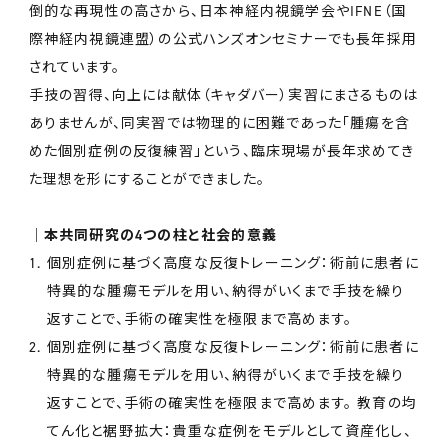
倒的な再現性の高さから、日本神経内視鏡学会やIFNE（国
際神経内視鏡連盟）の公式ハンズオンセミナーでも長年採用
されています。
手技の習得、向上には献体（キャダバー）実習にまさるものは
ありませんが、同実習では物理的に困難であった「腫瘍を含
めた個別症例の反復練習」という、臨床現場が長年求めてき
た理想を形にすることができました。
│本共同研究の4つの柱と社会的意義
個別症例に基づく高度な反復トレーニング：術前に患者に
特異的な腫瘍モデルを用い、納得がいくまで手技を繰り
返すことで、手術の確実性を極限まで高めます。
個別症例に基づく高度な反復トレーニング：術前に患者に
特異的な腫瘍モデルを用い、納得がいくまで手技を繰り
返すことで、手術の確実性を極限まで高めます。 教育の均
てん化と裾野拡大：貴重な症例をモデルとして資産化し、