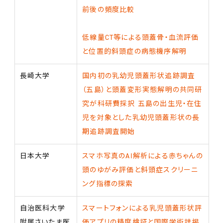
前後の頻度比較
低線量CT等による頭蓋骨・血流評価
と位置的斜頭症の病態機序解明
長崎大学
国内初の乳幼児頭蓋形状追跡調査
（五島）と頭蓋変形実態解明の共同研
究が科研費採択
五島の出生児・在住
児を対象とした乳幼児頭蓋形状の長
期追跡調査開始
日本大学
スマホ写真のAI解析による赤ちゃんの
頭のゆがみ評価と斜頭症スクリーニ
ング指標の探索
自治医科大学
スマートフォンによる乳児頭蓋形状評
附属さいたま医
価アプリの精度検証と国際学術誌掲