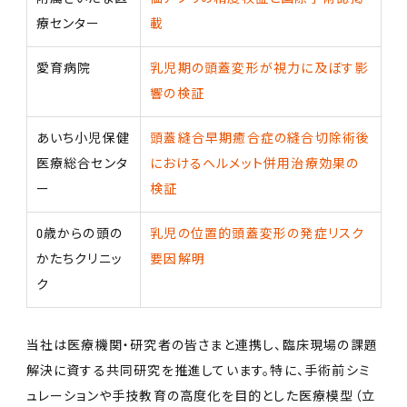
療センター
載
愛育病院
乳児期の頭蓋変形が視力に及ぼす影
響の検証
あいち小児保健
頭蓋縫合早期癒合症の縫合切除術後
医療総合センタ
におけるヘルメット併用治療効果の
ー
検証
0歳からの頭の
乳児の位置的頭蓋変形の発症リスク
かたちクリニッ
要因解明
ク
当社は医療機関・研究者の皆さまと連携し、臨床現場の課題
解決に資する共同研究を推進しています。特に、手術前シミ
ュレーションや手技教育の高度化を目的とした医療模型（立