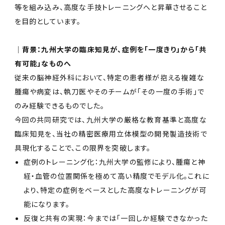
等を組み込み、高度な手技トレーニングへと昇華させること
を目的としています。
│背景：九州大学の臨床知見が、症例を「一度きり」から「共
有可能」なものへ
従来の脳神経外科において、特定の患者様が抱える複雑な
腫瘍や病変は、執刀医やそのチームが「その一度の手術」で
のみ経験できるものでした。
今回の共同研究では、九州大学の厳格な教育基準と高度な
臨床知見を、当社の精密医療用立体模型の開発製造技術で
具現化することで、この限界を突破します。
症例のトレーニング化：九州大学の監修により、腫瘍と神
経・血管の位置関係を極めて高い精度でモデル化。これに
より、特定の症例をベースとした高度なトレーニングが可
能になります。
反復と共有の実現：今までは「一回しか経験できなかった