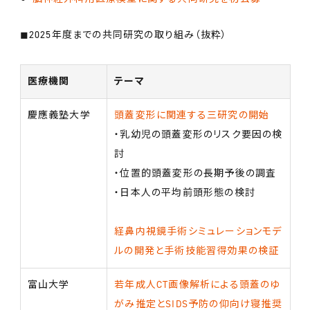
◼︎2025年度までの共同研究の取り組み（抜粋）
医療機関
テーマ
慶應義塾大学
頭蓋変形に関連する三研究の開始
・乳幼児の頭蓋変形のリスク要因の検
討
・位置的頭蓋変形の長期予後の調査
・日本人の平均前頭形態の検討
経鼻内視鏡手術シミュレーションモデ
ルの開発と手術技能習得効果の検証
富山大学
若年成人CT画像解析による頭蓋のゆ
がみ推定とSIDS予防の仰向け寝推奨