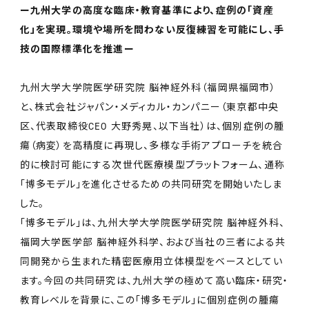
ー九州大学の高度な臨床・教育基準により、症例の「資産
News
化」を実現。環境や場所を問わない反復練習を可能にし、手
Privacy Policy
技の国際標準化を推進ー
九州大学大学院医学研究院 脳神経外科（福岡県福岡市）
EN
JP
と、株式会社ジャパン・メディカル・カンパニー（東京都中央
区、代表取締役CEO 大野秀晃、以下当社）は、個別症例の腫
瘍（病変）を高精度に再現し、多様な手術アプローチを統合
的に検討可能にする次世代医療模型プラットフォーム、通称
「博多モデル」を進化させるための共同研究を開始いたしま
した。
「博多モデル」は、九州大学大学院医学研究院 脳神経外科、
福岡大学医学部 脳神経外科学、および当社の三者による共
同開発から生まれた精密医療用立体模型をベースとしてい
ます。今回の共同研究は、九州大学の極めて高い臨床・研究・
教育レベルを背景に、この「博多モデル」に個別症例の腫瘍