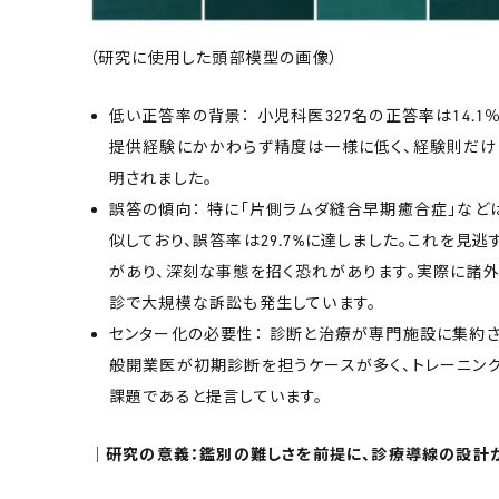
（研究に使用した頭部模型の画像）
低い正答率の背景： 小児科医327名の正答率は14.1
提供経験にかかわらず精度は一様に低く、経験則だ
明されました。
誤答の傾向： 特に「片側ラムダ縫合早期癒合症」な
似しており、誤答率は29.7%に達しました。これを見
があり、深刻な事態を招く恐れがあります。実際に諸
診で大規模な訴訟も発生しています。
センター化の必要性： 診断と治療が専門施設に集約
般開業医が初期診断を担うケースが多く、トレーニン
課題であると提言しています。
│研究の意義：鑑別の難しさを前提に、診療導線の設計