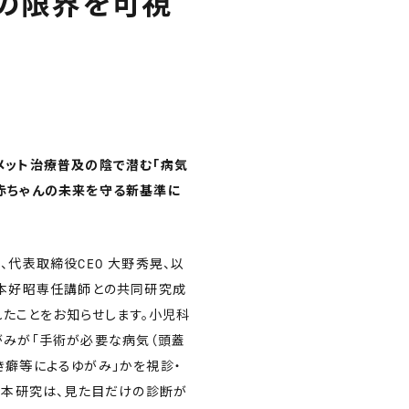
の限界を可視
メット治療普及の陰で潜む「病気
が赤ちゃんの未来を守る新基準に
、代表取締役CEO 大野秀晃、以
坂本好昭専任講師との共同研究成
れたことをお知らせします。小児科
がみが「手術が必要な病気（頭蓋
き癖等によるゆがみ」かを視診・
た。本研究は、見た目だけの診断が