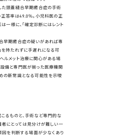
加した頭蓋縫合早期癒合症の手術
答率は49.0％。小児科医の正
医は一様に、「確定診断にはレント
縫合早期癒合症の疑いがあれば専
い」を持たれずに手遅れになる可
、ヘルメット治療に関心がある場
断設備と専門医が揃った医療機関
ための新常識となる可能性を示唆
起こるものと、手術など専門的な
護者にとっては見分けが難しい一
原因を判断する場面が少なくあり