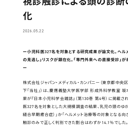
視診触診による頭の診断
化
2026.05.22
ー小児科医327名を対象とする研究成果が論文化。ヘル
の見逃し」リスクが顕在化。「専門外来への直接受診」
ー
株式会社ジャパン・メディカル・カンパニー（東京都中央区
下「当社」）は、慶應義塾大学医学部 形成外科学教室 
果が『日本小児科学会雑誌』（第130巻 第4号）に掲載さ
医327名を対象とした大規模調査の結果、乳児の頭のゆ
縫合早期癒合症）」か「ヘルメット治療等の対象となる向
触診のみで正しく判別できた割合はわずか14.1％でし