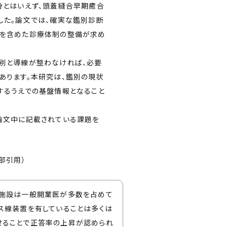
分とはいえず、頭蓋縫合早期癒合
した。論文では、確実な鑑別診断
用を含めた診療体制の整備が求め
別と導線が整わなければ、必要
あります。本研究は、鑑別の現状
するうえでの基盤情報となること
論文中に記載されている課題を
部引用）
る施設は一般開業医が多数を占めて
ス線装置を有していることは多くは
せることで正答率の上昇が認められ