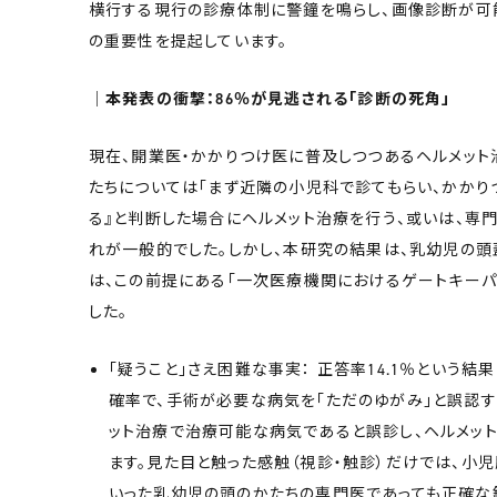
横行する現行の診療体制に警鐘を鳴らし、画像診断が
の重要性を提起しています。
│本発表の衝撃：86％が見逃される「診断の死角」
現在、開業医・かかりつけ医に普及しつつあるヘルメット
たちについては「まず近隣の小児科で診てもらい、かかり
る』と判断した場合にヘルメット治療を行う、或いは、専
れが一般的でした。しかし、本研究の結果は、乳幼児の頭
は、この前提にある「一次医療機関におけるゲートキーパ
した。
「疑うこと」さえ困難な事実： 正答率14.1％という結果
確率で、手術が必要な病気を「ただのゆがみ」と誤認す
ット治療で治療可能な病気であると誤診し、ヘルメッ
ます。見た目と触った感触（視診・触診）だけでは、小
いった乳幼児の頭のかたちの専門医であっても正確な