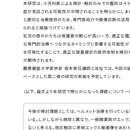
本研究は、小児科医による視診・触診のみでの鑑別は十
症が見逃される可能性が示唆されることを明らかにしま
と適切な治療提供のため、専門医紹介や画像診断の活
られると結論づけています。
乳児の頭のかたちは保護者の関心が高い一方、適正な鑑
な専門的治療へつながるタイミングに影響する可能性が
を可視化することで、適正な頭蓋健診の提供体制を検討
が期待されます。
慶應義塾大学医学部 坂本専任講師と当社では、今回の
ベースとした第二弾の研究の実施を予定しています。
（以下、論文より本研究で明らかになった課題について一
今後の検討課題としては，ヘルメット治療を行ってい
いる。しかしながら病院と異なり、一般開業医がエック
ないと考える。視診触診に単純エックス線画像をあわ