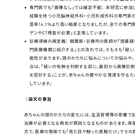
専門医でも「画像なし」では確定不能： 本研究に参
経験を持つ小児脳神経外科・小児形成外科の専門家の正
答率14.1％より高い結果となりましたが、全ての専門
ゲンやCT検査が必要」と主張しています。
診療導線の再定義： 開業医・診療所の医師が「頭蓋
門医療機関に紹介する」との流れでは、そもそも「疑
能性があります。頭のかたちに悩みについての悩みや
合は、「疑いの有無を判断する前に、最初から画像診
を受診する」ことが、赤ちゃんの健やかな発達を守る
しています。
│論文の要旨
赤ちゃんの頭のかたちの変化には、生活習慣等の影響で
治療が必要となる病気が原因となるものがあります。保
方で、医療の現場でも「見た目や触った感触だけ」でその